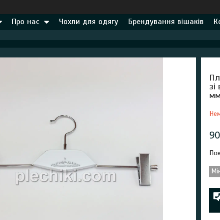
Про нас
Чохли для одягу
Брендування вішаків
К
Пл
зі
м
Нем
90
Пок
Мі