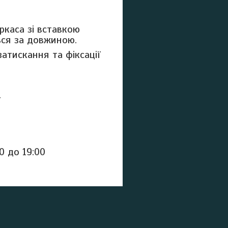
ркаса зі вставкою
ься за довжиною.
атискання та фіксації
.
0 до 19:00