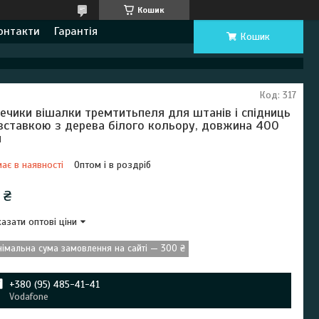
Кошик
онтакти
Гарантія
Кошик
Код:
317
ечики вішалки тремтитьпеля для штанів і спідниць
 вставкою з дерева білого кольору, довжина 400
м
ає в наявності
Оптом і в роздріб
 ₴
азати оптові ціни
німальна сума замовлення на сайті — 300 ₴
+380 (95) 485-41-41
Vodafone