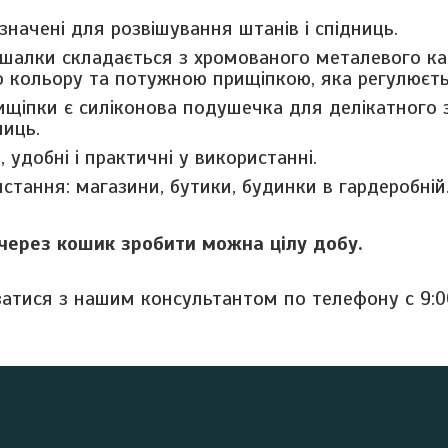
изначені для розвішування штанів і спідниць.
шалки складається з хромованого металевого ка
о кольору та потужною прищіпкою, яка регулюєт
ищіпки є силіконова подушечка для делікатного з
ниць.
і, удобні і практичні у використанні.
стання: магазини, бутики, будинки в гардеробній
через кошик зробити можна цілу добу.
затися з нашим консультантом по телефону с 9:0