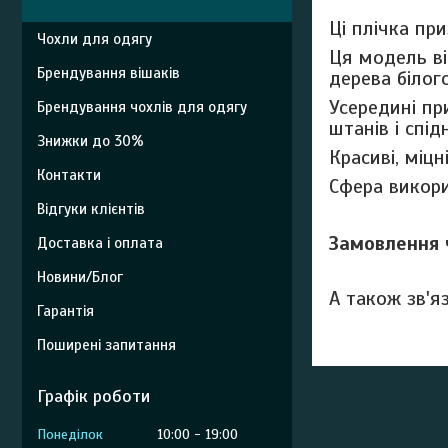
Ці плічка пр
Чохли для одягу
Ця модель ві
Брендування вішаків
дерева білог
Усередині пр
Брендування чохлів для одягу
штанів і спід
Знижки до 30%
Красиві, міцн
Контакти
Сфера викори
Відгуки клієнтів
Замовлення 
Доставка і оплата
Новини/Блог
А також зв'я
Гарантія
Поширені запитання
Графік роботи
Понеділок
10:00
19:00