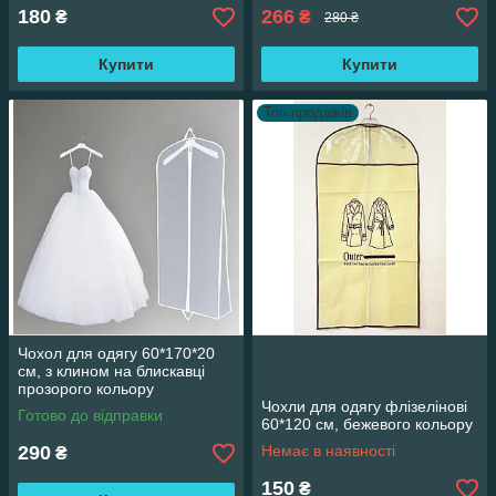
180
266
₴
₴
280 ₴
Купити
Купити
Топ продажів
Чохол для одягу 60*170*20
см, з клином на блискавці
прозорого кольору
Чохли для одягу флізелінові
Готово до відправки
60*120 см, бежевого кольору
290
Немає в наявності
₴
150
₴