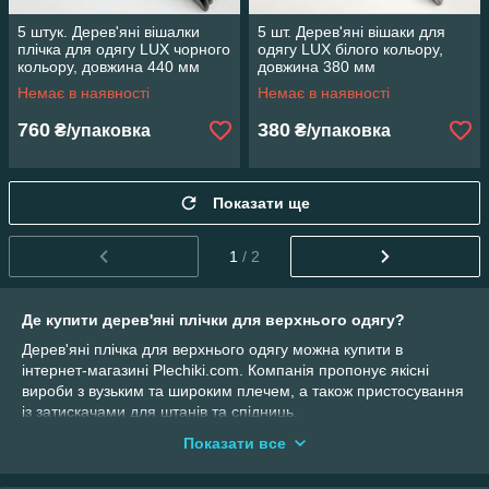
5 штук. Дерев'яні вішалки
5 шт. Дерев'яні вішаки для
плічка для одягу LUX чорного
одягу LUX білого кольору,
кольору, довжина 440 мм
довжина 380 мм
Немає в наявності
Немає в наявності
760
380
₴/упаковка
₴/упаковка
Показати ще
1
/ 2
Де купити дерев'яні плічки для верхнього одягу?
Дерев'яні плічка для верхнього одягу можна купити в
інтернет-магазині Plechiki.com. Компанія пропонує якісні
вироби з вузьким та широким плечем, а також пристосування
із затискачами для штанів та спідниць.
Як зробити дерев'яні плічки для верхнього одягу?
Показати все
Для виготовлення найпростіших дерев'яних плічок вам