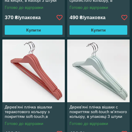
на кінцях, в наборі 3 штуки
сріблястого кольору, в
упаковці 3 штуки
Готово до відправки
Готово до відправки
370
490
₴/упаковка
₴/упаковка
Купити
Купити
Дерев'яні плічка вішалки
Дерев'яні плічка вішаки c
теракотового кольору з
покриттям soft-touch м'ятного
покриттям soft-touch,в
кольору, в упаковці 3 штуки
упаковці 3 штуки
Готово до відправки
Готово до відправки