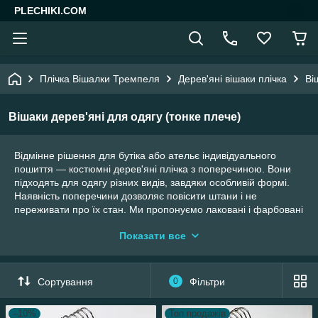
PLECHIKI.COM
Плічка Вішалки Тремпеля
Дерев'яні вішаки плічка
Ві
Вішаки дерев'яні для одягу (тонке плече)
Відмінне рішення для бутіка або ательє індивідуального
пошиття — костюмні дерев'яні плічка з поперечиною. Вони
підходять для одягу різних видів, завдяки особливій формі.
Наявність поперечини дозволяє повісити штани і не
переживати про їх стан. Ми пропонуємо лаковані і фарбовані
тремпелі. Вішаки з натуральної деревини не тільки володіють
Показати все
чудовими експлуатаційними характеристиками, але і
привабливо виглядають, що важливо для магазинів одягу.
Сортування
0
Фільтри
Лаковані і фарбовані вішаки для одягу
–10%
Топ продажів