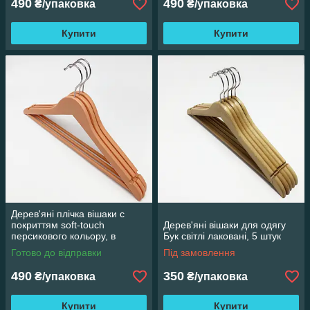
490
490
₴/упаковка
₴/упаковка
Купити
Купити
Дерев'яні плічка вішаки c
покриттям soft-touch
Дерев'яні вішаки для одягу
персикового кольору, в
Бук світлі лаковані, 5 штук
упаковці 3 штуки
Готово до відправки
Під замовлення
490
350
₴/упаковка
₴/упаковка
Купити
Купити