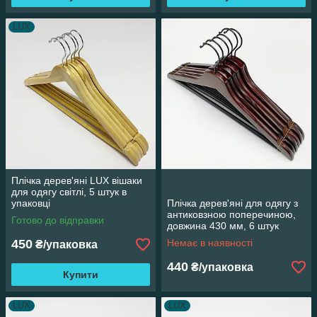
LUX
Плічка дерев'яні LUX вішаки
для одягу світлі, 5 штук в
упаковці
Плічка дерев'яні для одягу з
антиковзною поперечиною,
Готово до відправки
довжина 430 мм, 6 штук
450
Немає в наявності
₴/упаковка
440
₴/упаковка
Купити
LUX
LUX