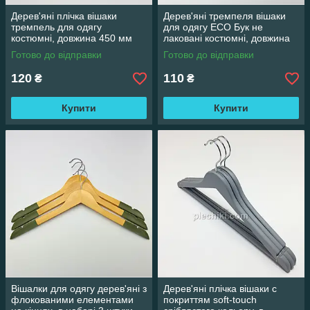
Дерев'яні плічка вішаки
Дерев'яні тремпеля вішаки
тремпель для одягу
для одягу ECO Бук не
костюмні, довжина 450 мм
лаковані костюмні, довжина
440 мм
Готово до відправки
Готово до відправки
120
110
₴
₴
Купити
Купити
Вішалки для одягу дерев'яні з
Дерев'яні плічка вішаки c
флокованими елементами
покриттям soft-touch