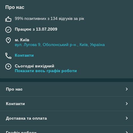
знадобиться поперечина потрібної довжини та ширини, а
також металевий гачок, який у ній має бути надійно
Про нас
зафіксований. Така конструкція підійде для верхнього одягу.
99% позитивних з 134 відгуків за рік
Як відремонтувати дерев'яні плічка для верхнього
одягу?
Працює з 13.07.2009
Слабким місцем дерев'яних плічок є гачок. Щоб повернути
його на місце, вам знадобиться просвердлити круглий отвір у
м. Київ
вул. Лугова 9, Оболонський р-н., Київ, Україна
профілі вішака. Встановіть гачок і закріпіть нижній кінець за
допомогою гайки.
Контакти
Сьогодні вихідний
Показати весь графік роботи
Про нас
Контакти
Доставка та оплата
Графік роботи