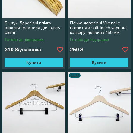
5 штук. Дерев'яні плічка
Плічка дерев'яні Vivendi c
вішалки тремпеля для одягу
покриттям soft-touch чорного
світлі
кольору, довжина 450 мм
Готово до відправки
Готово до відправки
310
250
₴/упаковка
₴
Купити
Купити
ECO