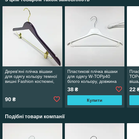
Дерев'яні плічка вішаки
Пластикові плічка вішаки
Плас
для одягу кольору темної
для одягу W-ТОРр40
ТОР4
вишні Fashion костюмні,
білого кольору, довжина
віша
довжина 450 мм
400 мм
одяг
38
22
₴
90
₴
Купити
Подібні товари компанії