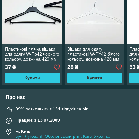
Пластикові плічка вішаки
Вішаки для одягу
Плас
для одягу W-Tp42 чорного
пластикові W-PY42 білого
для 
кольору, довжина 420 мм
кольору, довжина 420 мм
коль
37
28
53
₴
₴
Купити
Купити
Про нас
99% позитивних з 134 відгуків за рік
Працює з 13.07.2009
м. Київ
вул. Лугова 9, Оболонський р-н., Київ, Україна