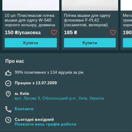
10 шт. Пластмасові плічка
Плічка вішаки для одягу
Мета
вішаки для одягу W-S40
флоковані F-PL42
трем
чорного кольору, довжина
(оксамитові, велюрові)
чорн
400 мм
широкі чорного кольору,
4,5 
150
185
190
₴/упаковка
₴
довжина 420 мм
Купити
Купити
Про нас
99% позитивних з 134 відгуків за рік
Працює з 13.07.2009
м. Київ
вул. Лугова 9, Оболонський р-н., Київ, Україна
Контакти
Сьогодні вихідний
Показати весь графік роботи