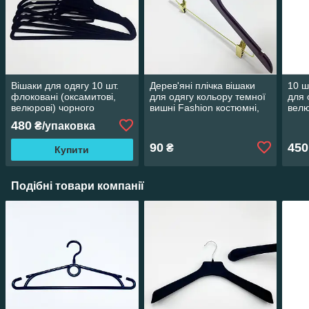
Вішаки для одягу 10 шт.
Дерев'яні плічка вішаки
10 ш
флоковані (оксамитові,
для одягу кольору темної
для 
велюрові) чорного
вишні Fashion костюмні,
велю
кольору, довжина 410 мм
довжина 450 мм
480
₴/упаковка
90
450
₴
Купити
Подібні товари компанії