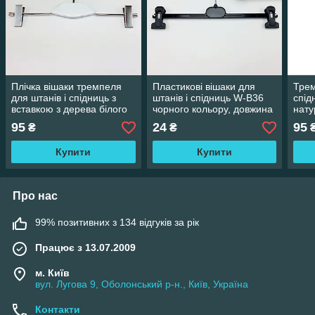
Плічка вішаки тремпеля
Пластикові вішаки для
Трем
для штанів і спідниць з
штанів і спідниць W-B36
спід
вставкою з дерева білого
чорного кольору, довжина
нату
кольору, довжина 350 мм
360 мм
дов
95
24
95
₴
₴
Купити
Купити
Про нас
99% позитивних з 134 відгуків за рік
Працює з 13.07.2009
м. Київ
вул. Лугова 9, Оболонський р-н., Київ, Україна
Контакти