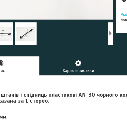
пов
пис
Характеристики
штанів і спідниць пластикові AN-30 чорного кол
казана за 1 стерео.
мм.