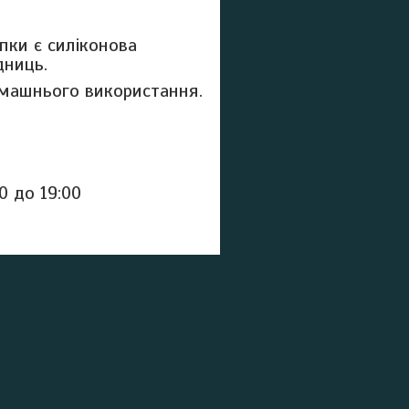
пки є силіконова
дниць.
омашнього використання.
0 до 19:00