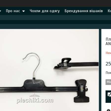
Про нас
Чохли для одягу
Брендування вішаків
К
Пл
AN
Нем
25
Пок
Мі