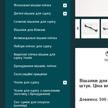
Флоковані вішаки плічка
Дитячі вішаки для одягу
Сатинові вішалки для одягу
Вішалки для білизни
Антивандальні вішаки плічка
Набори плічок для одягу
Акрилові плічка вішаки для
одягу Італія
О
Брендування вішаків, плічок
Експозиційні прищіпки
Вішалки для 
Чохли для одягу
штук. Ціна в
Чохли для одягу з нанесенням
логотипу ( брендування)
Довжина: 300 
Еко-сумки для покупок
(шоппер)