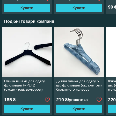
90
Купити
Купити
Подібні товари компанії
Плічка вішаки для одягу
Дитячі плічка для одягу 5
Флок
флоковані F-PL42
шт. флоковані (оксамитові)
шт. 
(оксамитові, велюрові)
блакитного кольору
моло
широкі чорного кольору,
машинка, довжина 320 мм
дов
довжина 420 мм
185
210
220
₴
₴/упаковка
Купити
Купити