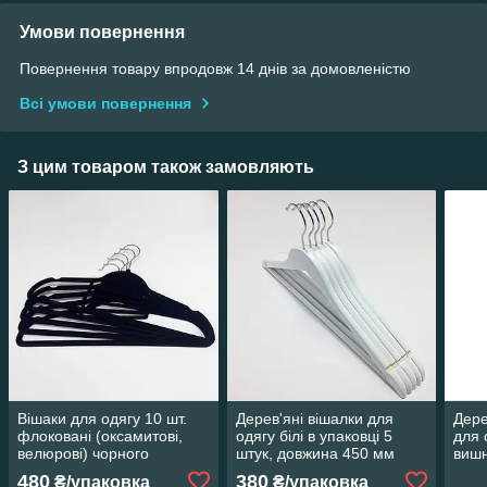
Умови повернення
Повернення товару впродовж 14 днів за домовленістю
Всі умови повернення
З цим товаром також замовляють
Вішаки для одягу 10 шт.
Дерев'яні вішалки для
Дере
флоковані (оксамитові,
одягу білі в упаковці 5
для 
велюрові) чорного
штук, довжина 450 мм
вишн
кольору, довжина 410 мм
дов
480
380
₴/упаковка
₴/упаковка