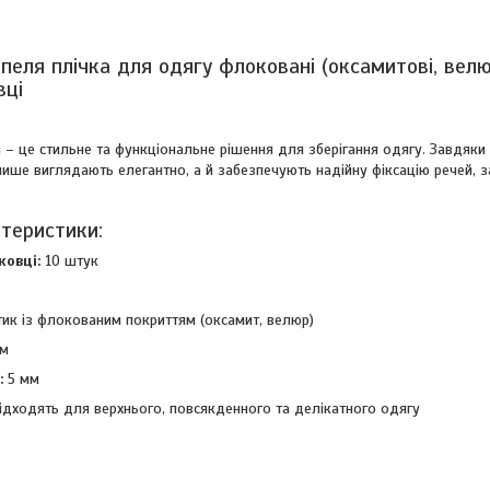
еля плічка для одягу флоковані (оксамитові, велюр
вці
 – це стильне та функціональне рішення для зберігання одягу. Завдяк
ише виглядають елегантно, а й забезпечують надійну фіксацію речей, з
ктеристики:
ковці:
10 штук
ик із флокованим покриттям (оксамит, велюр)
м
:
5 мм
ідходять для верхнього, повсякденного та делікатного одягу