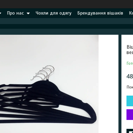
Про нас
Чохли для одягу
Брендування вішаків
К
Ві
ве
Гот
48
Пок