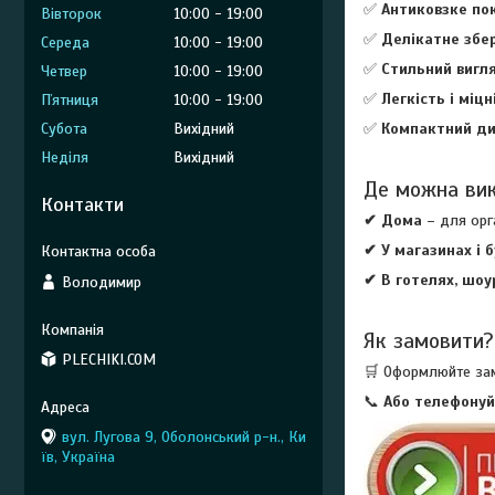
✅
Антиковзке по
Вівторок
10:00
19:00
✅
Делікатне збе
Середа
10:00
19:00
✅
Стильний вигл
Четвер
10:00
19:00
✅
Легкість і міцн
Пʼятниця
10:00
19:00
✅
Компактний д
Субота
Вихідний
Неділя
Вихідний
Де можна ви
Контакти
✔ Дома
– для орг
✔ У магазинах і 
✔ В готелях, шоу
Володимир
Як замовити?
PLECHIKI.COM
🛒 Оформлюйте за
📞
Або телефонуй
вул. Лугова 9, Оболонський р-н., Ки
їв, Україна