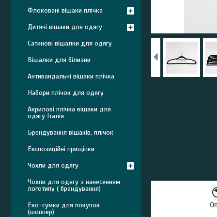
Флоковані вішаки плічка
Дитячі вішаки для одягу
Сатинові вішалки для одягу
Вішалки для білизни
Антивандальні вішаки плічка
Набори плічок для одягу
Акрилові плічка вішаки для
одягу Італія
Брендування вішаків, плічок
Експозиційні прищіпки
Чохли для одягу
Чохли для одягу з нанесенням
логотипу ( брендування)
О
Еко-сумки для покупок
(шоппер)