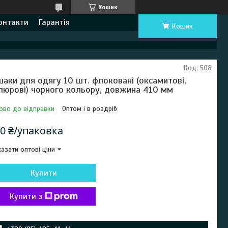
Кошик
онтакти
Гарантія
Кошик
Код:
508
шаки для одягу 10 шт. флоковані (оксамитові,
люрові) чорного кольору, довжина 410 мм
ово до відправки
Оптом і в роздріб
0 ₴/упаковка
азати оптові ціни
Купити
Купити з