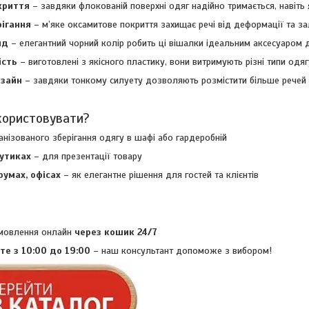
криття
– завдяки флокованій поверхні одяг надійно тримається, навіть
рігання
– м’яке оксамитове покриття захищає речі від деформації та за
яд
– елегантний чорний колір робить ці вішалки ідеальним аксесуаром 
ість
– виготовлені з якісного пластику, вони витримують різні типи одяг
изайн
– завдяки тонкому силуету дозволяють розмістити більше речей
користовувати?
анізованого зберігання одягу в шафі або гардеробній
бутиках
– для презентації товару
румах, офісах
– як елегантне рішення для гостей та клієнтів
мовлення онлайн
через кошик 24/7
те з 10:00 до 19:00
– наш консультант допоможе з вибором!