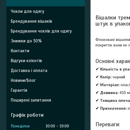
Чохли для одягу
Вішалки тремп
Брендування вішаків
штук в упако
Брендування чохлів для одягу
Флоковані вішалки
Знижки до 30%
покриттю вони не л
Контакти
Основні хара
Відгуки клієнтів
✔ Кількість в упа
Доставка і оплата
✔ Колір:
чорний
Новини/Блог
✔ Матеріал:
пласт
Гарантія
✔ Довжина:
410 м
Поширені запитання
✔ Товщина плеча
✔ Призначення:
п
Графік роботи
Переваги:
Понеділок
10:00
19:00