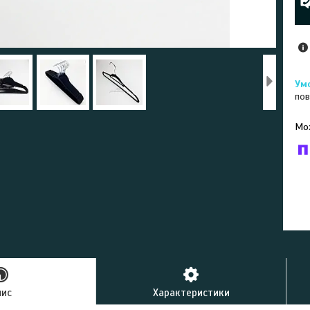
пов
У к
буд
пис
Характеристики