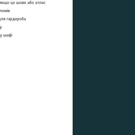
 якщо це шовк або атлас
ломів
для гардероба
у
 у шафі