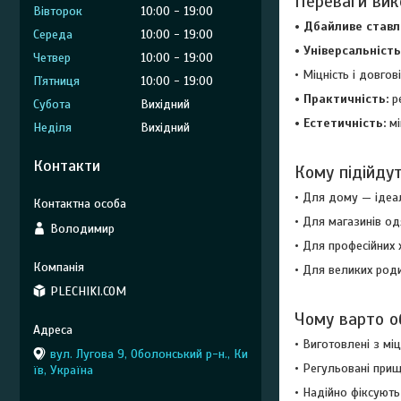
Переваги вик
Вівторок
10:00
19:00
• Дбайливе ставл
Середа
10:00
19:00
• Універсальність
Четвер
10:00
19:00
• Міцність і довгов
Пʼятниця
10:00
19:00
• Практичність:
р
Субота
Вихідний
• Естетичність:
мі
Неділя
Вихідний
Контакти
Кому підійдут
• Для дому — ідеал
• Для магазинів од
Володимир
• Для професійних 
• Для великих роди
PLECHIKI.COM
Чому варто о
• Виготовлені з мі
вул. Лугова 9, Оболонський р-н., Ки
• Регульовані прищ
їв, Україна
• Надійно фіксуют