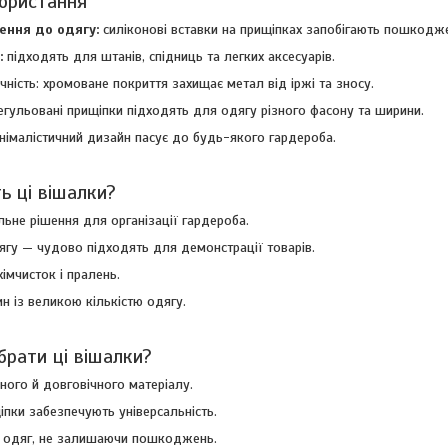
ористання
ення до одягу:
силіконові вставки на прищіпках запобігають пошкодж
:
підходять для штанів, спідниць та легких аксесуарів.
ічність: хромоване покриття захищає метал від іржі та зносу.
егульовані прищіпки підходять для одягу різного фасону та ширини.
німалістичний дизайн пасує до будь-якого гардероба.
ь ці вішалки?
ьне рішення для організації гардероба.
ягу — чудово підходять для демонстрації товарів.
хімчисток і пралень.
н із великою кількістю одягу.
брати ці вішалки?
цного й довговічного матеріалу.
іпки забезпечують універсальність.
ь одяг, не залишаючи пошкоджень.