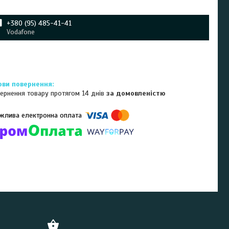
+380 (95) 485-41-41
Vodafone
ернення товару протягом 14 днів
за домовленістю
омпанії підключені електронні платежі. Тепер ви можете купити
ь-який товар не покидаючи сайту.