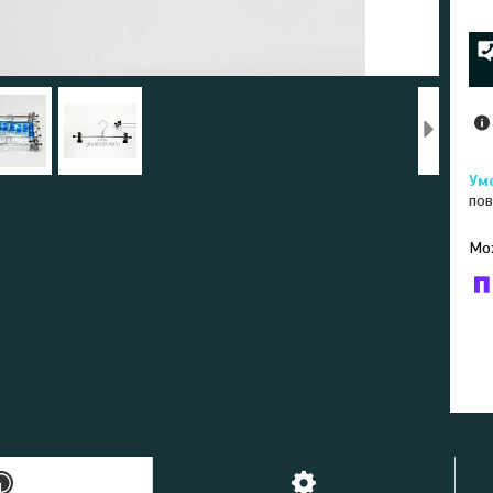
пов
У к
буд