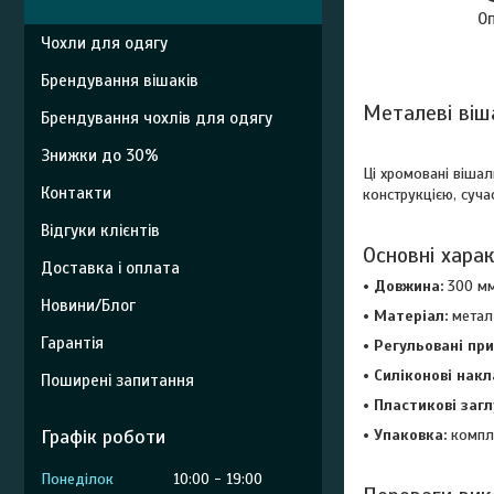
О
Чохли для одягу
Брендування вішаків
Металеві віша
Брендування чохлів для одягу
Знижки до 30%
Ці хромовані вішал
Контакти
конструкцією, суча
Відгуки клієнтів
Основні хара
Доставка і оплата
• Довжина:
300 мм 
Новини/Блог
• Матеріал:
метал 
Гарантія
• Регульовані пр
• Силіконові нак
Поширені запитання
• Пластикові заг
Графік роботи
• Упаковка:
компл
Понеділок
10:00
19:00