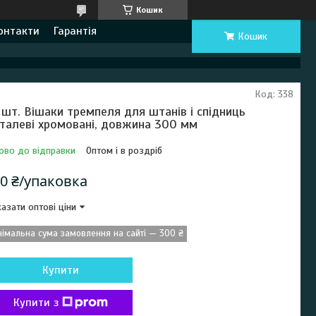
Кошик
онтакти
Гарантія
Кошик
Код:
338
 шт. Вішаки тремпеля для штанів і спідниць
талеві хромовані, довжина 300 мм
ово до відправки
Оптом і в роздріб
0 ₴/упаковка
азати оптові ціни
німальна сума замовлення на сайті — 300 ₴
Купити
Купити з