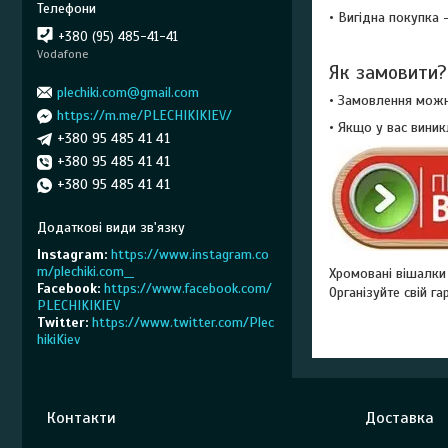
• Вигідна покупка 
+380 (95) 485-41-41
Vodafone
Як замовити?
plechiki.com@gmail.com
• Замовлення можн
https://m.me/PLECHIKIKIEV/
• Якщо у вас виник
+380 95 485 41 41
+380 95 485 41 41
+380 95 485 41 41
Instagram
https://www.instagram.co
m/plechiki.com__
Хромовані вішалки д
Facebook
https://www.facebook.com/
Організуйте свій г
PLECHIKIKIEV
Twitter
https://www.twitter.com/Plec
hikiKiev
Контакти
Доставка