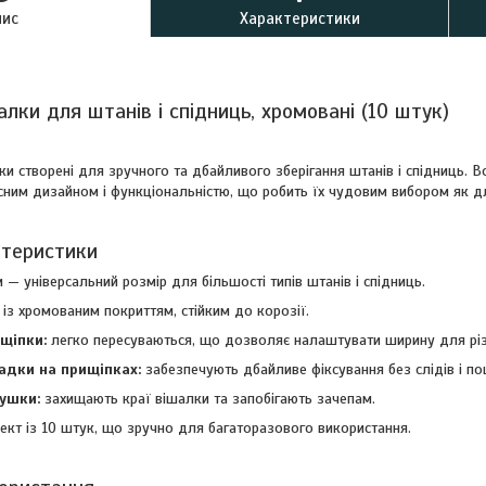
пис
Характеристики
лки для штанів і спідниць, хромовані (10 штук)
ки створені для зручного та дбайливого зберігання штанів і спідниць. 
сним дизайном і функціональністю, що робить їх чудовим вибором як для
ктеристики
— універсальний розмір для більшості типів штанів і спідниць.
із хромованим покриттям, стійким до корозії.
ищіпки:
легко пересуваються, що дозволяє налаштувати ширину для різ
ладки на прищіпках:
забезпечують дбайливе фіксування без слідів і п
лушки:
захищають краї вішалки та запобігають зачепам.
ект із 10 штук, що зручно для багаторазового використання.