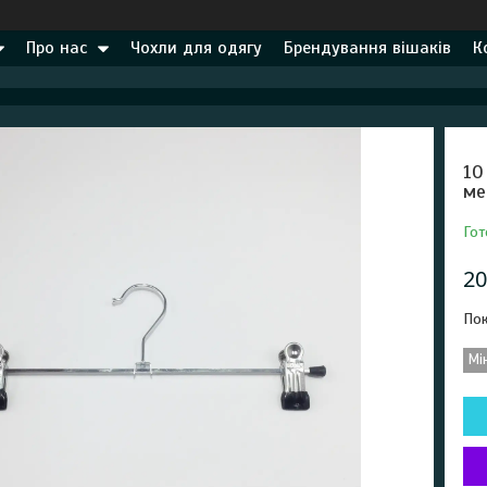
Про нас
Чохли для одягу
Брендування вішаків
К
10
ме
Гот
20
Пок
Мі