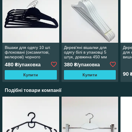
Вішаки для одягу 10 шт.
Дерев'яні вішалки для
Дере
флоковані (оксамитові,
одягу білі в упаковці 5
для 
велюрові) чорного
штук, довжина 450 мм
вишн
кольору, довжина 410 мм
дов
480
380
₴/упаковка
₴/упаковка
90
Купити
Купити
Подібні товари компанії