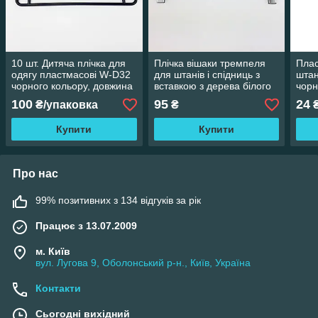
10 шт. Дитяча плічка для
Плічка вішаки тремпеля
Плас
одягу пластмасові W-D32
для штанів і спідниць з
штан
чорного кольору, довжина
вставкою з дерева білого
чорн
320 мм
кольору, довжина 350 мм
360
100
95
24
₴/упаковка
₴
Купити
Купити
Про нас
99% позитивних з 134 відгуків за рік
Працює з 13.07.2009
м. Київ
вул. Лугова 9, Оболонський р-н., Київ, Україна
Контакти
Сьогодні вихідний