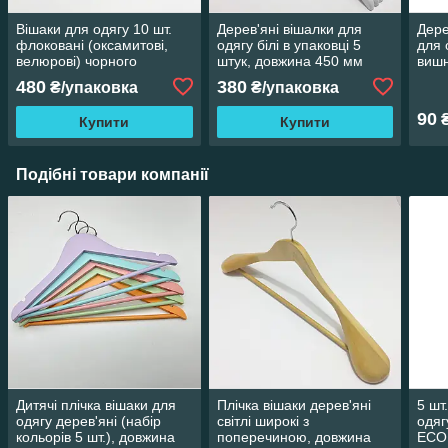
Вішаки для одягу 10 шт.
Дерев'яні вішалки для
Дере
флоковані (оксамитові,
одягу білі в упаковці 5
для 
велюрові) чорного
штук, довжина 450 мм
вишн
кольору, довжина 410 мм
дов
480
380
₴/упаковка
₴/упаковка
90
Купити
Купити
Подібні товари компанії
Дитячі плічка вішаки для
Плічка вішаки дерев'яні
5 шт
одягу дерев'яні (набір
світлі широкі з
одяг
кольорів 5 шт.), довжина
поперечиною, довжина
ECO 