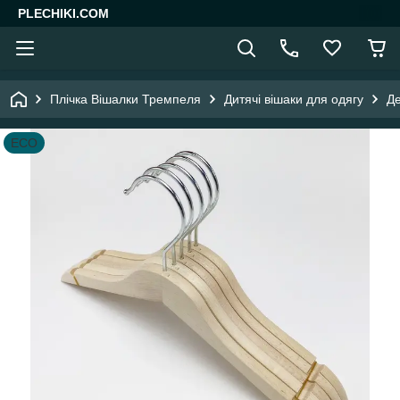
PLECHIKI.COM
Плічка Вішалки Тремпеля
Дитячі вішаки для одягу
Де
ECO