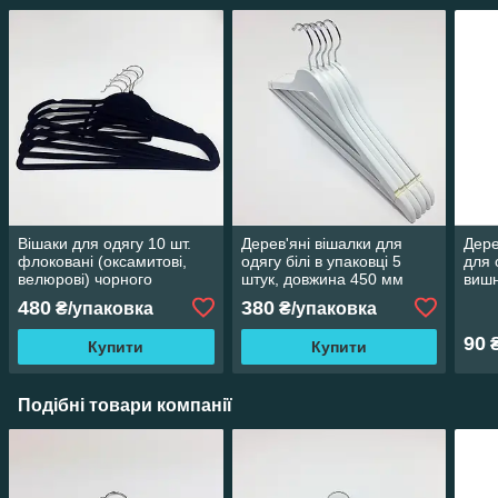
Вішаки для одягу 10 шт.
Дерев'яні вішалки для
Дере
флоковані (оксамитові,
одягу білі в упаковці 5
для 
велюрові) чорного
штук, довжина 450 мм
вишн
кольору, довжина 410 мм
дов
480
380
₴/упаковка
₴/упаковка
90
Купити
Купити
Подібні товари компанії