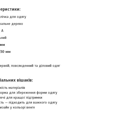
теристики:
 плічка для одягу
уральне дерево
и: A
ьний
5 мм
30 мм
к
рхній, повсякденний та діловий одяг
альних вішаків:
сть матеріалів
рма для збереження форми одягу
і для кращої підтримки
ь — підходить для важкого одягу
айн у кольорі венге