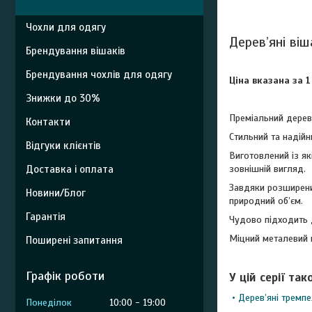
Чохли для одягу
Дерев’яні ві
Брендування вішаків
Брендування чохлів для одягу
Ціна вказана за 1
Знижки до 30%
Преміальний дерев
Контакти
Стильний та надійн
Відгуки клієнтів
Виготовлений із як
зовнішній вигляд.
Доставка і оплата
Завдяки розширеним
Новини/Блог
природний об’єм.
Гарантія
Чудово підходить д
Міцний металевий г
Поширені запитання
Графік роботи
У цій серії так
• Дерев’яні тремпе
Понеділок
10:00
19:00