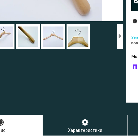
пов
У к
буд
пис
Характеристики