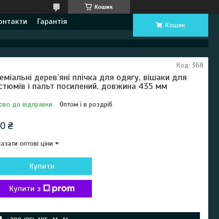
Кошик
онтакти
Гарантія
Кошик
Код:
368
еміальні дерев’яні плічка для одягу, вішаки для
стюмів і пальт посилений, довжина 435 мм
ово до відправки
Оптом і в роздріб
0 ₴
азати оптові ціни
Купити
Купити з