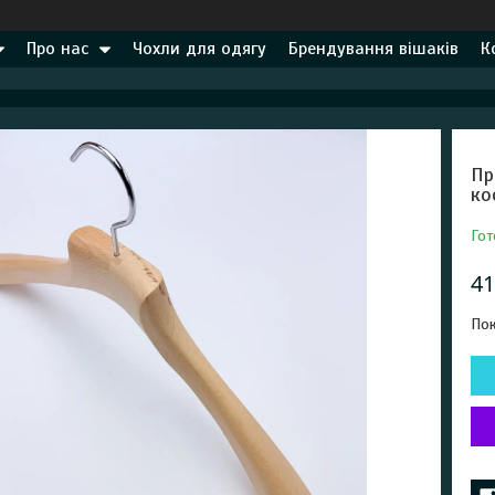
Про нас
Чохли для одягу
Брендування вішаків
К
Пр
ко
Гот
41
Пок