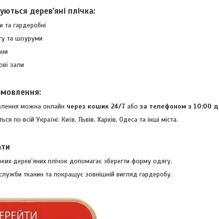
ються дерев'яні плічка:
та гардеробні
у та шоуруми
рани
ві зали
амовлення:
влення можна онлайн
через кошик 24/7
або
за телефоном з 10:00 д
ся по всій Україні: Київ, Львів, Харків, Одеса та інші міста.
ати
ких дерев'яних плічок допомагає зберегти форму одягу,
служби тканин та покращує зовнішній вигляд гардеробу.