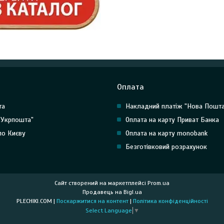
Оплата
та
Накладний платіж "Нова Пошта
"Укрпошта"
Оплата на карту Приват Банка
по Києву
Оплата на карту monobank
Безготівковий розрахунок
Сайт створений на маркетплейсі
Prom.ua
Продавець на Bigl.ua
PLECHIKI.COM |
Поскаржитися на контент
|
Політика конфіденційності
Select Language
▼