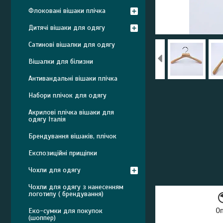
Флоковані вішаки плічка
Дитячі вішаки для одягу
Сатинові вішалки для одягу
Вішалки для білизни
Антивандальні вішаки плічка
Набори плічок для одягу
Акрилові плічка вішаки для
одягу Італія
Брендування вішаків, плічок
Експозиційні прищіпки
Чохли для одягу
Чохли для одягу з нанесенням
логотипу ( брендування)
О
Еко-сумки для покупок
(шоппер)