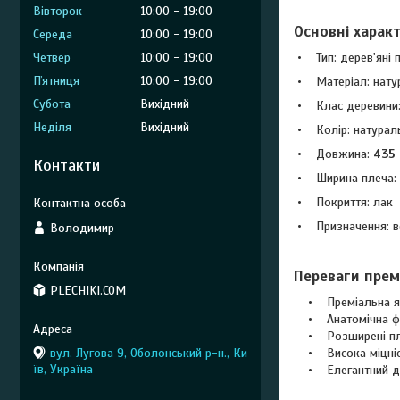
Вівторок
10:00
19:00
Основні харак
Середа
10:00
19:00
• Тип: дерев'яні
Четвер
10:00
19:00
Пʼятниця
10:00
19:00
• Матеріал: нат
Субота
Вихідний
• Клас деревин
Неділя
Вихідний
• Колір: натурал
• Довжина:
43
Контакти
• Ширина плеча:
• Покриття: ла
• Призначення: ве
Володимир
Переваги премі
PLECHIKI.COM
• Преміальна які
• Анатомічна фо
• Розширені плеч
• Висока міцніст
вул. Лугова 9, Оболонський р-н., Ки
їв, Україна
• Елегантний диз