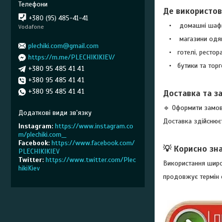
Де використову
+380 (95) 485-41-41
• домашні шафи 
Vodafone
• магазини одяг
plechiki.com@gmail.com
• готелі, ресто
https://m.me/PLECHIKIKIEV/
• бутики та торго
+380 95 485 41 41
+380 95 485 41 41
+380 95 485 41 41
Доставка та з
🔹 Оформити замо
Доставка здійснюєть
Instagram
https://www.instagram.co
m/plechiki.com__
Facebook
https://www.facebook.com/
💡 Корисно зн
PLECHIKIKIEV
Twitter
https://www.twitter.com/Plec
Використання широ
hikiKiev
продовжує термін 