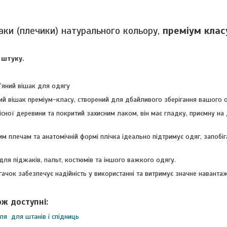
шаки (плечики) натурального кольору,
преміум клас
 штуку.
’яний вішак для одягу
ий вішак преміум-класу, створений для дбайливого зберігання вашого 
існої деревини та покритий захисним лаком, він має гладку, приємну на
 плечам та анатомічній формі плічка ідеально підтримує одяг, запобіга
ля піджаків, пальт, костюмів та іншого важкого одягу.
ачок забезпечує надійність у використанні та витримує значне наванта
ож доступні:
ля для штанів і спідниць