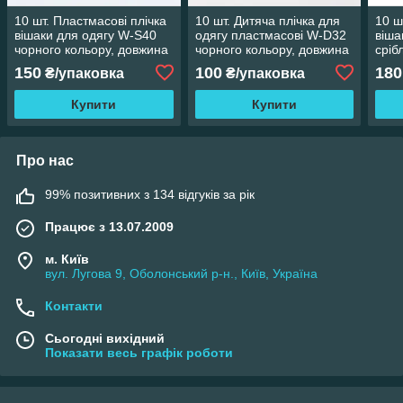
10 шт. Пластмасові плічка
10 шт. Дитяча плічка для
10 ш
вішаки для одягу W-S40
одягу пластмасові W-D32
віша
чорного кольору, довжина
чорного кольору, довжина
сріб
400 мм
320 мм
дов
150
100
180
₴/упаковка
₴/упаковка
Купити
Купити
Про нас
99% позитивних з 134 відгуків за рік
Працює з 13.07.2009
м. Київ
вул. Лугова 9, Оболонський р-н., Київ, Україна
Контакти
Сьогодні вихідний
Показати весь графік роботи