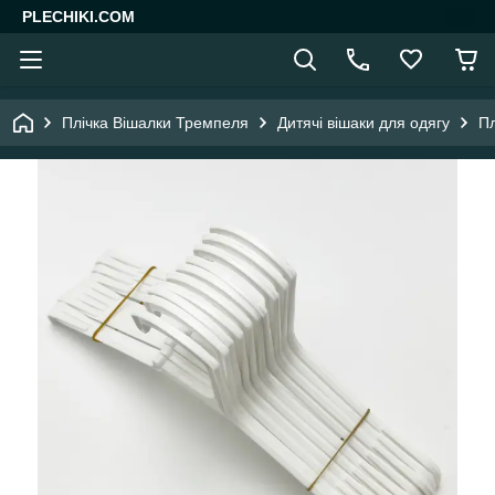
PLECHIKI.COM
Плічка Вішалки Тремпеля
Дитячі вішаки для одягу
Пл