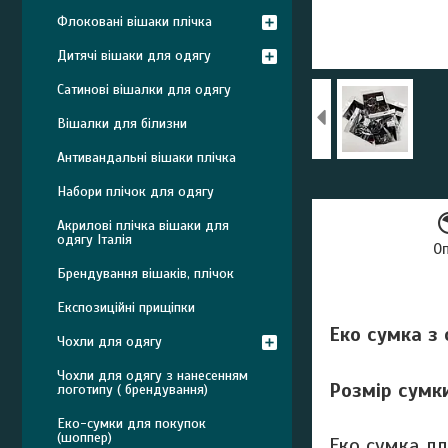
Флоковані вішаки плічка
Дитячі вішаки для одягу
Сатинові вішалки для одягу
Вішалки для білизни
Антивандальні вішаки плічка
Набори плічок для одягу
Акрилові плічка вішаки для
одягу Італія
О
Брендування вішаків, плічок
Експозиційні прищіпки
Еко сумка з
Чохли для одягу
Чохли для одягу з нанесенням
Розмір сумк
логотипу ( брендування)
Еко-сумки для покупок
(шоппер)
Еко сумка дл