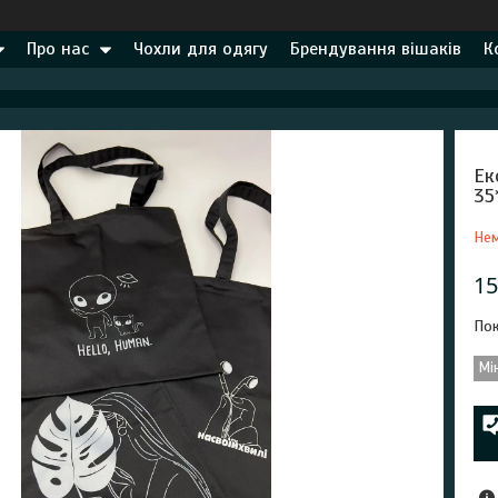
Про нас
Чохли для одягу
Брендування вішаків
К
Ек
35
Нем
15
Пок
Мі