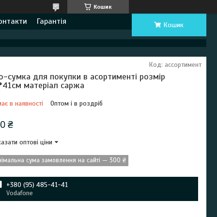
Кошик
онтакти
Гарантія
Кошик
Код:
ассортимент
о-сумка для покупки в асортименті розмір
*41см матеріал саржа
ає в наявності
Оптом і в роздріб
0 ₴
азати оптові ціни
німальна сума замовлення на сайті — 300 ₴
+380 (95) 485-41-41
Vodafone