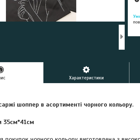
пов
пис
Характеристики
 саржі шоппер в асортименті чорного кольору.
и 35см*41см
я покупок чорного кольору виготовлена ​​з висок