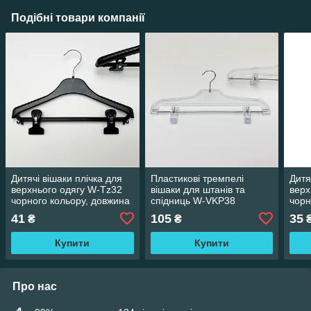
Подібні товари компанії
Дитячі вішаки плічка для
Пластикові тремпелі
Дитя
верхнього одягу W-Tz32
вішаки для штанів та
верх
чорного кольору, довжина
спідниць W-VKP38
чорн
320 мм
прозорого кольору,
320
41
105
35
₴
₴
довжина 380 мм.
Купити
Купити
Про нас