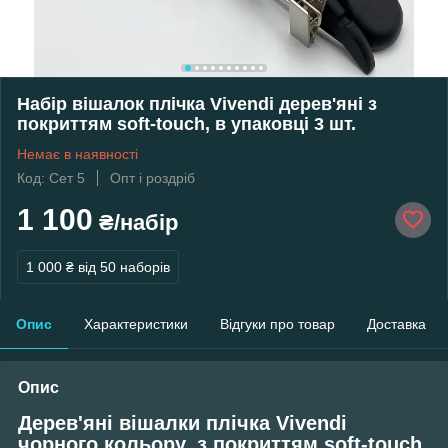
Набір вішалок плічка Vivendi дерев'яні з
покриттям soft-touch, в упаковці 3 шт.
Немає в наявності
Код: Сет 5
Опт і роздріб
1 100
₴/набір
1 000 ₴
від 50 наборів
Опис
Характеристики
Відгуки про товар
Доставка
Опис
Дерев'яні вішалки плічка Vivendi
чорного кольору, з покриттям soft-touch