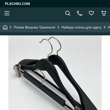
PLECHIKI.COM
Плічка Вішалки Тремпеля
Набори плічок для одягу
Н