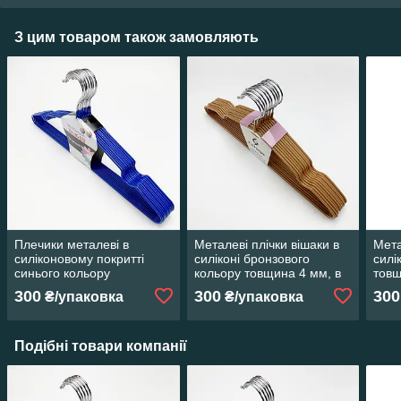
З цим товаром також замовляють
Плечики металеві в
Металеві плічки вішаки в
Мета
силіконовому покритті
силіконі бронзового
силі
синього кольору
кольору товщина 4 мм, в
товщ
завтовшки 3.4 мм, 10 штук
упаковці 10 штук
10 ш
300
300
300
₴/упаковка
₴/упаковка
Подібні товари компанії