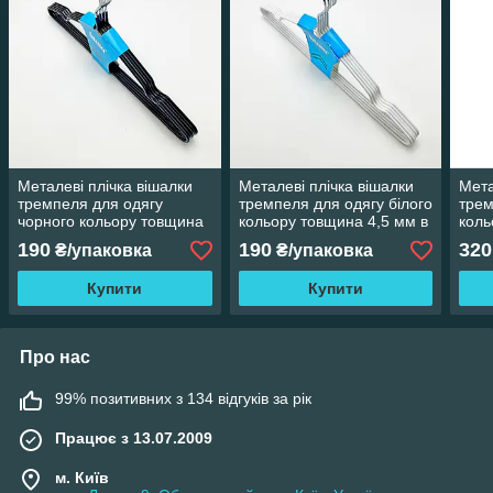
Металеві плічка вішалки
Металеві плічка вішалки
Мета
тремпеля для одягу
тремпеля для одягу білого
трем
чорного кольору товщина
кольору товщина 4,5 мм в
коль
4,5 мм в упаковці 5 штук
упаковці 5 штук
упак
190
190
320
₴/упаковка
₴/упаковка
Купити
Купити
Про нас
99% позитивних з 134 відгуків за рік
Працює з 13.07.2009
м. Київ