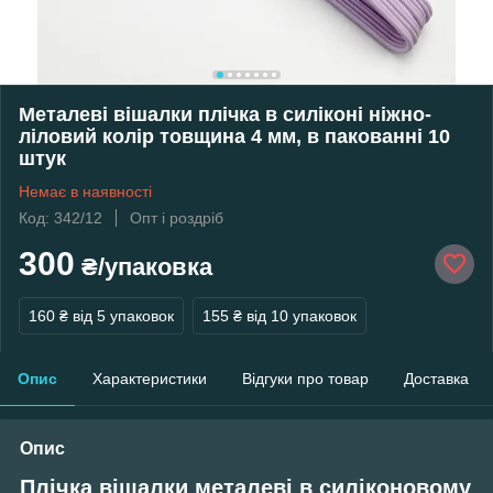
Металеві вішалки плічка в силіконі ніжно-
ліловий колір товщина 4 мм, в пакованні 10
штук
Немає в наявності
Код: 342/12
Опт і роздріб
300
₴/упаковка
160 ₴
від 5 упаковок
155 ₴
від 10 упаковок
Опис
Характеристики
Відгуки про товар
Доставка
Опис
Плічка вішалки металеві в силіконовому