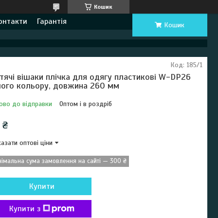
Кошик
онтакти
Гарантія
Кошик
Код:
185/1
тячі вішаки плічка для одягу пластикові W-DP26
лого кольору, довжина 260 мм
ово до відправки
Оптом і в роздріб
 ₴
азати оптові ціни
німальна сума замовлення на сайті — 300 ₴
Купити
Купити з