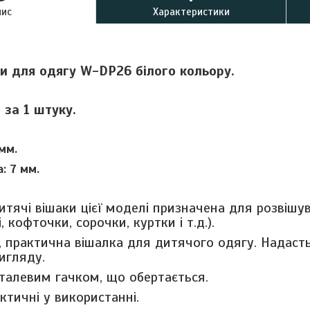
пис
Характеристики
ки для одягу W-DP26 білого кольору.
 за 1 штуку.
мм.
: 7 мм.
итячі вішаки цієї моделі призначена для розвішу
і, кофточки, сорочки, куртки і т.д.).
, практична вішалка для дитячого одягу. Надас
игляду.
талевим гачком, що обертається.
ктичні у використанні.