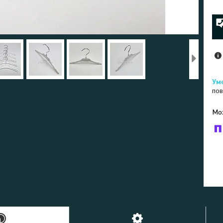
пов
У к
буд