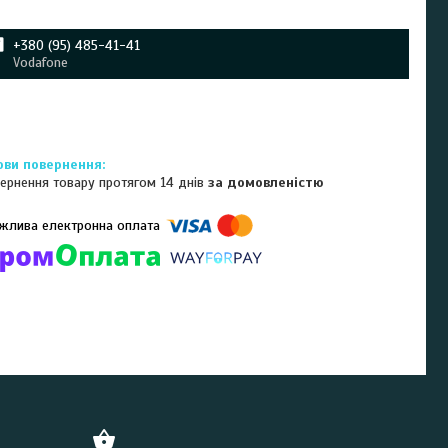
+380 (95) 485-41-41
Vodafone
ернення товару протягом 14 днів
за домовленістю
омпанії підключені електронні платежі. Тепер ви можете купити
ь-який товар не покидаючи сайту.