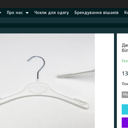
Про нас
Чохли для одягу
Брендування вішаків
К
Ди
бі
Гот
13
Пок
Мі