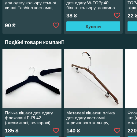
для одягу кольору темної
для одягу W-ТОРр40
ТОР4
вишні Fashion костюмні,
білого кольору, довжина
віша
довжина 450 мм
400 мм
одяг
38
22
₴
90
₴
Купити
Подібні товари компанії
Плічка вішаки для одягу
Металеві вішалки плічка
Флок
флоковані F-PL42
для одягу костюмні
шт. 
(оксамитові, велюрові)
коричневого кольору,
моло
широкі чорного кольору,
довжина 440 мм.
дов
185
140
220
₴
₴
довжина 420 мм