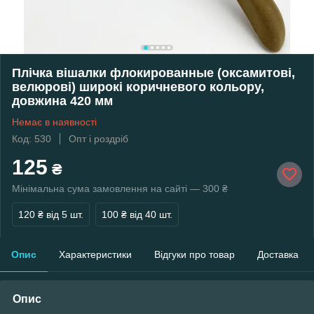
Плічка вішалки флокированные (оксамитові,
велюрові) широкі коричневого кольору,
довжина 420 мм
Немає в наявності
Код: 530
Опт і роздріб
125
₴
Мінімальна сума замовлення на сайті — 300 ₴
120 ₴
від 5 шт.
100 ₴
від 40 шт.
Опис
Характеристики
Відгуки про товар
Доставка
Опис