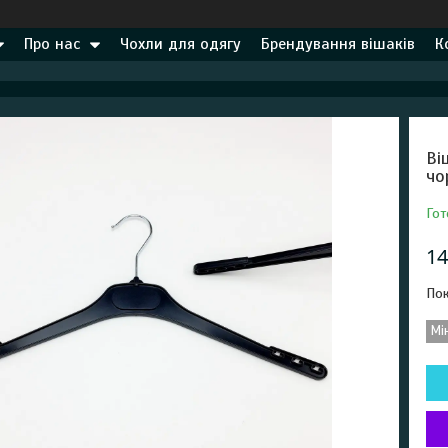
Про нас
Чохли для одягу
Брендування вішаків
К
Ві
чо
Гот
14
Пок
Мі