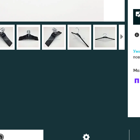
пов
У к
буд