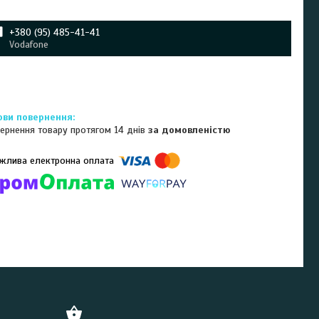
+380 (95) 485-41-41
Vodafone
ернення товару протягом 14 днів
за домовленістю
омпанії підключені електронні платежі. Тепер ви можете купити
ь-який товар не покидаючи сайту.