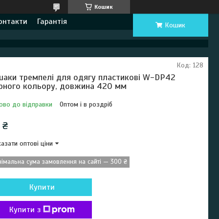
Кошик
онтакти
Гарантія
Кошик
Код:
128
шаки тремпелі для одягу пластикові W-DP42
рного кольору, довжина 420 мм
ово до відправки
Оптом і в роздріб
 ₴
азати оптові ціни
німальна сума замовлення на сайті — 300 ₴
Купити
Купити з