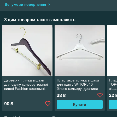
Всі умови повернення
З цим товаром також замовляють
Дерев'яні плічка вішаки
Пластикові плічка вішаки
Плас
для одягу кольору темної
для одягу W-ТОРр40
ТОР4
вишні Fashion костюмні,
білого кольору, довжина
віша
довжина 450 мм
400 мм
одяг
38
22
₴
90
₴
Купити