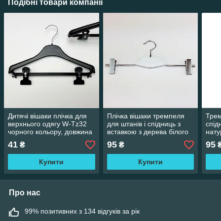
Подібні товари компанії
Дитячі вішаки плічка для
Плічка вішаки тремпеля
Трем
верхнього одягу W-Tz32
для штанів і спідниць з
спід
чорного кольору, довжина
вставкою з дерева білого
нату
320 мм
кольору, довжина 350 мм
дов
41
95
95
₴
₴
Купити
Купити
Про нас
99% позитивних з 134 відгуків за рік