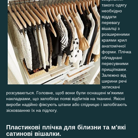
такого одягу
необхідно
віддати
перевагу
вішалці з
розширеними
краями крил
анатомічної
форми. Плічка
обладнані
пересувними
прищіпками.
Залежно від
ширини речі
затискачі
розсуваються. Головне, щоб вони були оснащені м'якими
накладками, що запобігає появі відбитків на тканині. Якісні
вироби надійно фіксують штани або спідницю і запобігають
зісковзанню їх на підлогу.
Пластикові плічка для білизни та м'які
сатинові вішалки.