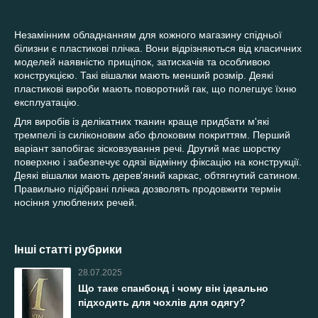
Незамінним обладнанням для кожного магазину спідньої
білизни є пластикові плічка. Вони відрізняються від класичних
моделей наявністю прищіпок, затискачів та особливою
конструкцією. Такі вішалки мають менший розмір. Деякі
пластикові вироби мають поворотний гак, що полегшує їхню
експлуатацію.
Для виробів із делікатних тканин краще придбати м'які
тремпелі із силіконовим або флоковим покриттям. Перший
варіант запобігає зісковзування речі. Другий має шорстку
поверхню і забезпечує одязі відмінну фіксацію на конструкції.
Деякі вішалки мають дерев'яний каркас, обтягнутий сатином.
Правильно підібрані плічка дозволять продовжити термін
носіння улюблених речей.
Інші статті рубрики
28.07.2025
Що таке спанбонд і чому він ідеально
підходить для чохлів для одягу?