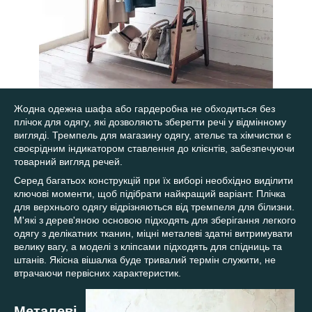
Жодна одежна шафа або гардеробна не обходиться без
плічок для одягу, які дозволяють зберегти речі у відмінному
вигляді. Тремпель для магазину одягу, ательє та хімчистки є
своєрідним індикатором ставлення до клієнтів, забезпечуючи
товарний вигляд речей.
Серед багатьох конструкцій при їх виборі необхідно виділити
ключові моменти, щоб підібрати найкращий варіант. Плічка
для верхнього одягу відрізняються від тремпеля для білизни.
М'які з дерев'яною основою підходять для зберігання легкого
одягу з делікатних тканин, міцні металеві здатні витримувати
велику вагу, а моделі з кліпсами підходять для спідниць та
штанів. Якісна вішалка буде тривалий термін служити, не
втрачаючи первісних характеристик.
Металеві