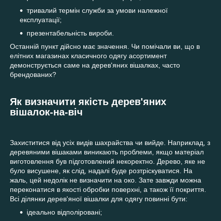
тривалий термін служби за умови належної
експлуатації;
презентабельність вироби.
Останній пункт дійсно має значення. Чи помічали ви, що в
елітних магазинах класичного одягу асортимент
демонструється саме на дерев'яних вішалках, часто
брендованих?
Як визначити якість дерев'яних
вішалок-на-віч
Захиститися від усіх видів шахрайства чи вийде. Наприклад, з
деревяними вішаками виникають проблеми, якщо матеріал
виготовлення був підготовлений некоректно. Дерево, яке не
було висушене, як слід, надалі буде розтріскуватися. На
жаль, цей недолік не визначити на око. Зате завжди можна
переконатися в якості обробки поверхні, а також її покриття.
Всі ділянки дерев'яної вішалки для одягу повинні бути:
ідеально відполіровані;