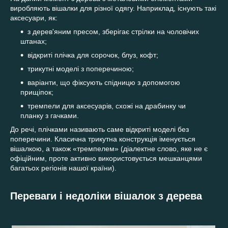
виробляють вішалки для різної одягу. Наприклад, існують такі
аксесуари, як:
з дерев'яним пресом, зберігає стрілки на чоловічих
штанах;
відкриті плічка для сорочок, блуз, кофт;
трикутні моделі з поперечиною;
варіанти, що фіксують спідницю з допомогою
прищіпок;
тремпели для аксесуарів, схожі на драбинку чи
планку з гачками.
До речі, плічками називають саме відкриті моделі без
поперечини. Класична трикутна конструкція іменується
вішалкою, а також «тремпелем» (діалектне слово, яке не є
офіційним, проте активно використовується мешканцями
багатьох регіонів нашої країни).
Переваги і недоліки вішалок з дерева