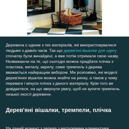
Деревина є одним з тих матеріалів, які використовувалися
людьми з давніх часів. Так що
дерев'яні вішалки для одягу
спочатку були винайдені, а вже потім отримали свою назву.
Незважаючи на те, що сьогодні можна придбати плічка з
пластика, металу, акрилу, саме тремпель з дерева
вважається найкращим вибором. Ми розповімо, які моделі
дерев'яних вішалок можна знайти на ринку, а також у чому
переваги і мінуси плічок з даного матеріалу. Крім того ви
довідаєтеся, на що звернути увагу, щоб не купити тремпель
низької якості деревини.
Дерев'яні вішалки, тремпели, плічка
На даний момент з дерева з металевими елементами