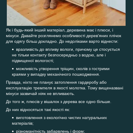
Як і будь-який інший матеріал, деревина має і плюси, і
мінуси. Давайте розглянемо особливості дерев'яних плічок
для одягу більш докладно. До недоліками варто віднести:
вразливість до впливу вологи, причому це стосується
не тільки контакту безпосередньо з водою, але і
підвищеної вологості;
можливість утворення тріщин, сколів з гострими
краями у випадку механічного пошкодження.
Правда, ніхто не планує затоплення гардеробу або
експлуатацію тремпеля в якості молотка. Тому вищеназвані
мінуси зазвичай ніяк не впливають.
До того ж, плюсів у вішалок з дерева все одно більше.
До них відносяться такі якості як:
виготовлення з екологічно чистих натуральних
матеріалів;
різноманітність забарвлень і форм;