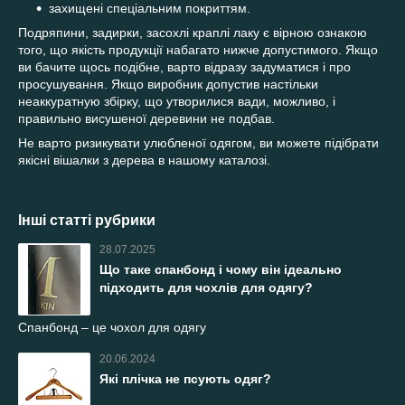
захищені спеціальним покриттям.
Подряпини, задирки, засохлі краплі лаку є вірною ознакою
того, що якість продукції набагато нижче допустимого. Якщо
ви бачите щось подібне, варто відразу задуматися і про
просушування. Якщо виробник допустив настільки
неаккуратную збірку, що утворилися вади, можливо, і
правильно висушеної деревини не подбав.
Не варто ризикувати улюбленої одягом, ви можете підібрати
якісні вішалки з дерева в нашому каталозі.
Інші статті рубрики
28.07.2025
Що таке спанбонд і чому він ідеально
підходить для чохлів для одягу?
Спанбонд – це чохол для одягу
20.06.2024
Які плічка не псують одяг?